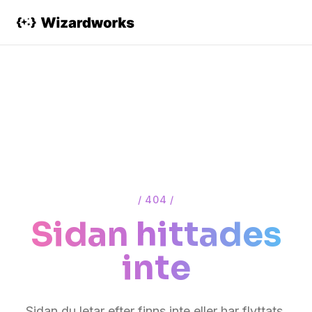
/ 404 /
Sidan hittades
inte
Sidan du letar efter finns inte eller har flyttats.