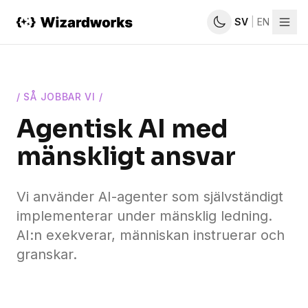
SV
|
EN
Erbjudande
/
SÅ JOBBAR VI
/
Tjänster
Agentisk AI med
Så
mänskligt ansvar
jobbar
vi
Vi använder AI-agenter som självständigt
Kundcase
implementerar under mänsklig ledning.
Artiklar
AI:n exekverar, människan instruerar och
granskar.
Om
oss