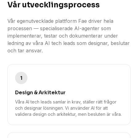
Fae
Vår utvecklingsprocess
Kontakt
Vår egenutvecklade plattform Fae driver hela
processen — specialiserade AI-agenter som
implementerar, testar och dokumenterar under
ledning av våra AI tech leads som designar, beslutar
Kontakta
och tar ansvar.
oss
1
Design & Arkitektur
Våra AI tech leads samlar in krav, ställer rätt frågor
och designar lösningen. Vi använder AI för att
validera design och arkitektur, men besluten är våra.