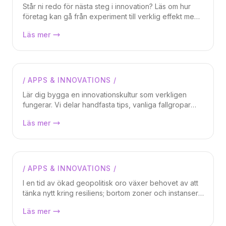
Står ni redo för nästa steg i innovation? Läs om hur
företag kan gå från experiment till verklig effekt med
AI, agentic system och hållbar förvaltning.
Q1 2026: rusta för nästa våg av
Läs mer
Wizardworks hjälper organisationer att säkra drift,
innovation
incidenthantering och vidareutveckling – så att
innovation blir en del av vardagen, inte ett
sidoprojekt.
/
APPS & INNOVATIONS
/
Magnus Weidmar
Lär dig bygga en innovationskultur som verkligen
fungerar. Vi delar handfasta tips, vanliga fallgropar
och tecken på att du är på rätt väg.
Bygg en kultur där innovation händer
Läs mer
/
APPS & INNOVATIONS
/
Daniel Berg
I en tid av ökad geopolitisk oro växer behovet av att
tänka nytt kring resiliens; bortom zoner och instanser,
och mot arkitektur som tål en allt mer instabil värld.
Azure under attack när kablar kapades
Läs mer
i Röda havet, hur designar vi