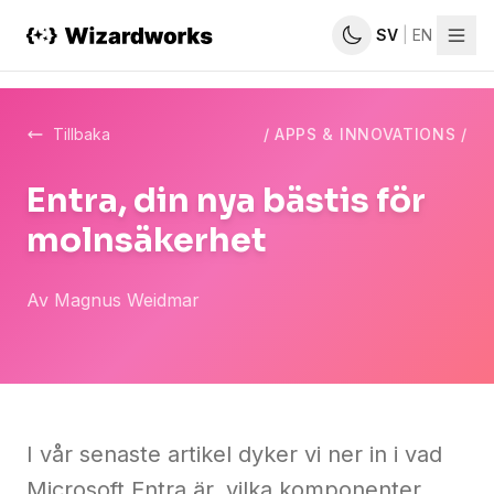
SV
|
EN
Erbjudande
Tillbaka
/
APPS & INNOVATIONS
/
Tjänster
Entra, din nya bästis för
Så
molnsäkerhet
jobbar
vi
Av
Magnus Weidmar
Kundcase
Artiklar
Om
oss
I vår senaste artikel dyker vi ner in i vad
Microsoft Entra är, vilka komponenter