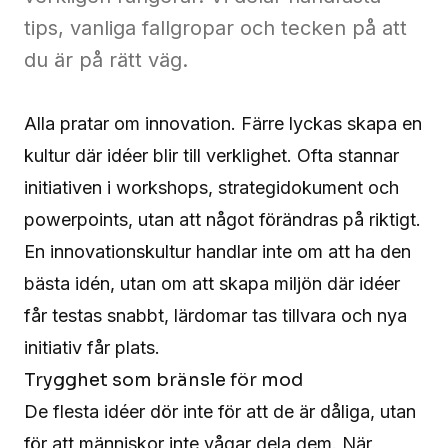
Fae
tips, vanliga fallgropar och tecken på att
Kontakt
du är på rätt väg.
Alla pratar om innovation. Färre lyckas skapa en
Kontakta
kultur där idéer blir till verklighet. Ofta stannar
oss
initiativen i workshops, strategidokument och
powerpoints, utan att något förändras på riktigt.
En innovationskultur handlar inte om att ha den
bästa idén, utan om att skapa miljön där idéer
får testas snabbt, lärdomar tas tillvara och nya
initiativ får plats.
Trygghet som bränsle för mod
De flesta idéer dör inte för att de är dåliga, utan
för att människor inte vågar dela dem. När