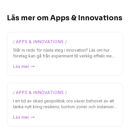
Läs mer om
Apps & Innovations
/
APPS & INNOVATIONS
/
Magnus Weidmar
Står ni redo för nästa steg i innovation? Läs om hur
företag kan gå från experiment till verklig effekt med
AI, agentic system och hållbar förvaltning.
Q1 2026: rusta för nästa våg av
Läs mer
Wizardworks hjälper organisationer att säkra drift,
innovation
incidenthantering och vidareutveckling – så att
innovation blir en del av vardagen, inte ett
sidoprojekt.
/
APPS & INNOVATIONS
/
Daniel Berg
I en tid av ökad geopolitisk oro växer behovet av att
tänka nytt kring resiliens; bortom zoner och instanser,
och mot arkitektur som tål en allt mer instabil värld.
Azure under attack när kablar kapades
Läs mer
i Röda havet, hur designar vi