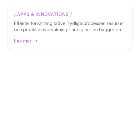
molninfrastruktur i en tid av ökad
geopolitisk risk?
/
APPS & INNOVATIONS
/
Magnus Weidmar
Effektiv förvaltning kräver tydliga processer, resurser
och proaktiv övervakning. Lär dig hur du bygger en
hållbar strategi för att undvika incidenter och säkra
Så bygger vi en hållbar
Läs mer
affärsnytta – eller ta hjälp av Wizardworks Care.
förvaltningsstrategi