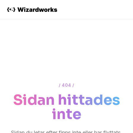
/ 404 /
Sidan hittades
inte
Sidan du letar efter finns inte eller har flyttats.