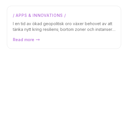
/
APPS & INNOVATIONS
/
Daniel Berg
I en tid av ökad geopolitisk oro växer behovet av att
tänka nytt kring resiliens; bortom zoner och instanser,
och mot arkitektur som tål en allt mer instabil värld.
Azure under attack när kablar kapades
Read more
i Röda havet, hur designar vi
molninfrastruktur i en tid av ökad
geopolitisk risk?