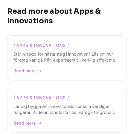
Read more about
Apps &
Innovations
/
APPS & INNOVATIONS
/
Magnus Weidmar
Står ni redo för nästa steg i innovation? Läs om hur
företag kan gå från experiment till verklig effekt med
AI, agentic system och hållbar förvaltning.
Q1 2026: rusta för nästa våg av
Read more
Wizardworks hjälper organisationer att säkra drift,
innovation
incidenthantering och vidareutveckling – så att
innovation blir en del av vardagen, inte ett
sidoprojekt.
/
APPS & INNOVATIONS
/
Magnus Weidmar
Lär dig bygga en innovationskultur som verkligen
fungerar. Vi delar handfasta tips, vanliga fallgropar
och tecken på att du är på rätt väg.
Bygg en kultur där innovation händer
Read more