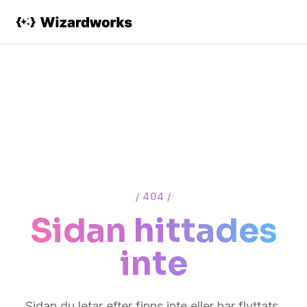
/ 404 /
Sidan hittades
inte
Sidan du letar efter finns inte eller har flyttats.