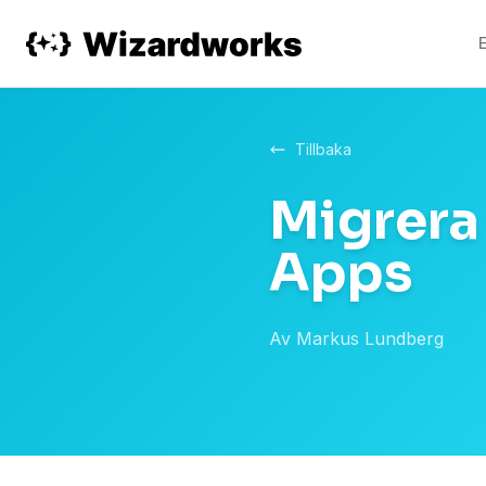
Tillbaka
Migrera 
Apps
Av
Markus Lundberg