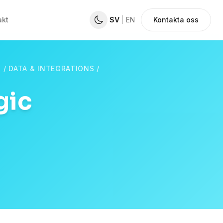
akt
SV
|
EN
Kontakta oss
/
DATA & INTEGRATIONS
/
gic