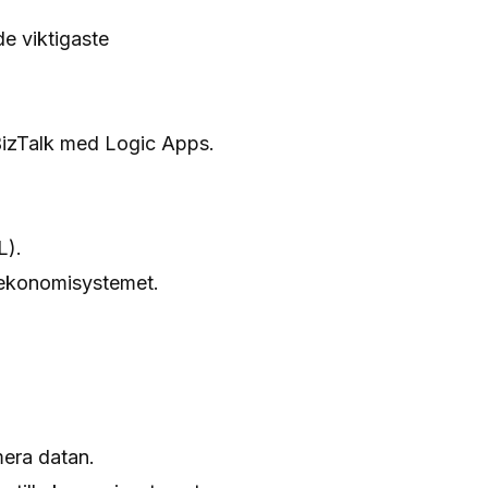
de viktigaste
 BizTalk med Logic Apps.
L).
ll ekonomisystemet.
mera datan.