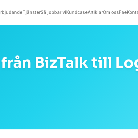
Erbjudande
Tjänster
Så jobbar vi
Kundcase
Artiklar
Om oss
Fae
Kont
från BizTalk till Lo