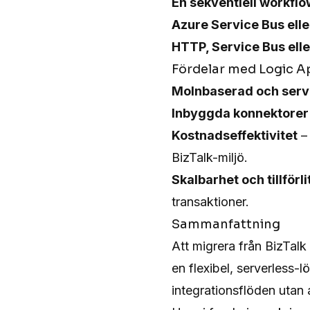
En sekventiell workflo
Azure Service Bus elle
HTTP, Service Bus ell
Fördelar med Logic A
Molnbaserad och serv
Inbyggda konnektorer
Kostnadseffektivitet
– 
BizTalk-miljö.
Skalbarhet och tillförli
transaktioner.
Sammanfattning
Att migrera från BizTalk
en flexibel, serverless
integrationsflöden utan 