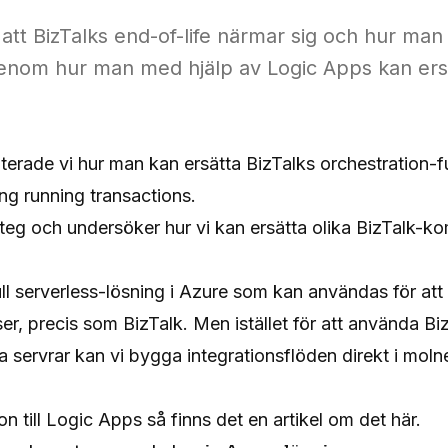
att BizTalks end-of-life närmar sig och hur man ta
enom hur man med hjälp av Logic Apps kan ersä
skuterade vi hur man kan ersätta BizTalks orchestration-
ng running transactions.
t steg och undersöker hur vi kan ersätta olika BizTalk
ll serverless-lösning i Azure som kan användas för at
er, precis som BizTalk. Men istället för att använda B
a servrar kan vi bygga integrationsflöden direkt i mol
on till Logic Apps så finns det en artikel om det
här
.