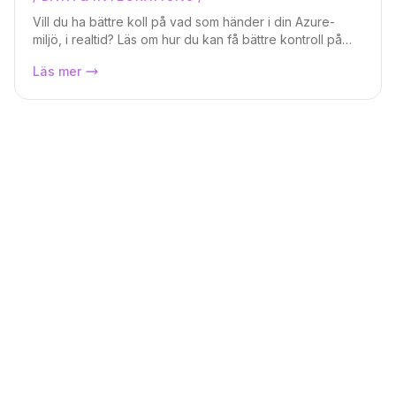
Markus Lundberg
Vill du ha bättre koll på vad som händer i din Azure-
miljö, i realtid? Läs om hur du kan få bättre kontroll på
ändringar i din miljö. Vem skapar nya resurser? Finns det
Azure Events, hur man tar kontroll över
Läs mer
något certifikat som snart är expired, etc? Med Azure
sin Azure-miljö.
Events kan du dessutom automatiskt ta actions på när
saker händer!