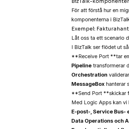
BizTalk-komponenter
För att förstå hur en mig
komponenterna i BizTalk
Exempel: Fakturahan
Låt oss ta ett scenario 
I BizTalk ser flödet ut så
**Receive Port **tar emo
Pipeline
transformerar da
Orchestration
validerar
MessageBox
hanterar 
**Send Port **skickar fa
Med Logic Apps kan vi 
E-post-, Service Bus- e
Data Operations och A