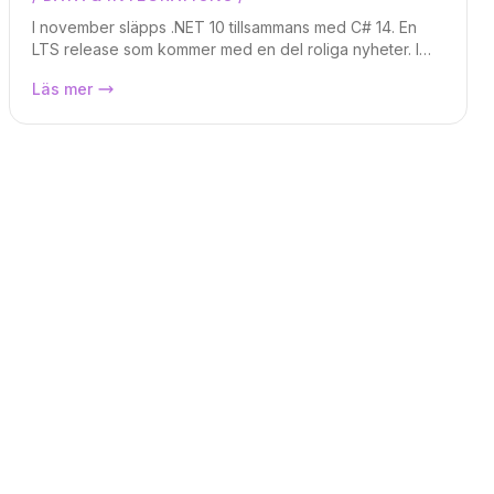
Markus Lundberg
I november släpps .NET 10 tillsammans med C# 14. En
LTS release som kommer med en del roliga nyheter. I
denna artikeln går vi igenom vad som är nytt och bra att
Nyheterna i C# 14 och .NET 10
Läs mer
veta.