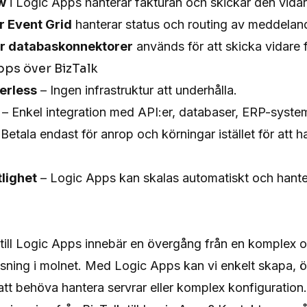
w
i Logic Apps hanterar fakturan och skickar den vidar
r Event Grid
hanterar status och routing av meddelan
er databaskonnektorer
används för att skicka vidare 
pps över BizTalk
erless
– Ingen infrastruktur att underhålla.
– Enkel integration med API:er, databaser, ERP-system
Betala endast för anrop och körningar istället för att h
tlighet
– Logic Apps kan skalas automatiskt och hant
 till Logic Apps innebär en övergång från en komplex o
-lösning i molnet. Med Logic Apps kan vi enkelt skapa,
att behöva hantera servrar eller komplex konfiguration.