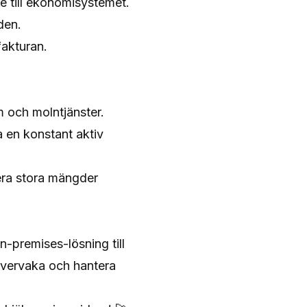
e till ekonomisystemet.
den.
fakturan.
 och molntjänster.
a en konstant aktiv
era stora mängder
n-premises-lösning till
 övervaka och hantera