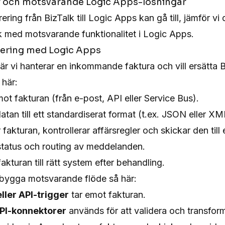
 och motsvarande Logic Apps-lösningar
rering från BizTalk till Logic Apps kan gå till, jämför vi 
 med motsvarande funktionalitet i Logic Apps.
tering med Logic Apps
där vi hanterar en inkommande faktura och vill ersätta
 här:
t fakturan (från e-post, API eller Service Bus).
tan till ett standardiserat format (t.ex. JSON eller XM
 fakturan, kontrollerar affärsregler och skickar den ti
status och routing av meddelanden.
kturan till rätt system efter behandling.
bygga motsvarande flöde så här:
ller API-trigger
tar emot fakturan.
PI-konnektorer
används för att validera och transfor