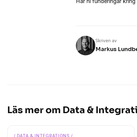
Har ni funderingar kring 
Skriven av
Markus Lundb
Läs mer om
Data & Integrat
/
DATA & INTEGRATIONS
/