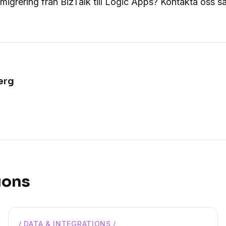
migrering från BizTalk till Logic Apps? Kontakta oss så 
erg
ions
/
DATA & INTEGRATIONS
/