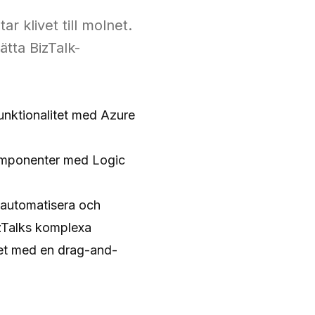
r klivet till molnet.
tta BizTalk-
funktionalitet med Azure
-komponenter med Logic
t automatisera och
izTalks komplexa
net med en drag-and-