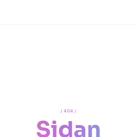
/ 404 /
Sidan