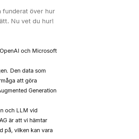
h funderat över hur
ätt. Nu vet du hur!
 OpenAI
och
Microsoft
gen. Den data som
örmåga att göra
l-Augmented Generation
ion och LLM vid
AG är att vi hämtar
ad på, vilken kan vara