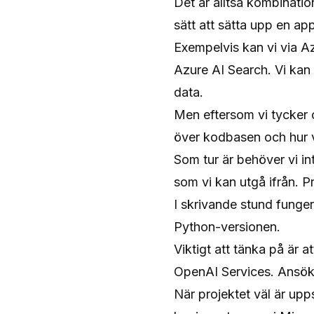
Det är alltså kombinati
sätt att sätta upp en ap
Exempelvis kan vi via
Az
Azure AI Search. Vi kan 
data.
Men eftersom vi tycker o
över kodbasen och hur v
Som tur är behöver vi int
som vi kan utgå ifrån. Pr
I skrivande stund funge
Python-versionen.
Viktigt att tänka på är 
OpenAI Services. Ansö
När projektet väl är upp