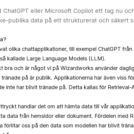
 ChatGPT eller Microsoft Copilot ett tag nu oc
cke-publika data på ett strukturerat och säkert s
ga?
at olika chattapplikationer, till exempel
ChatGPT från
 så kallade Large Language Models (LLM).
kt bra och är något vi på
Wizardworks
använder dagli
t tränade på är publik. Applikationerna har även viss f
 inte har blivit tränade på. Detta kallas för Retrieva
tryckt handlar det om att hämta data till vår applikat
 detta data från hemsidor eller dokument. Fördelen med R
ra förlitar oss på den data som modellen har blivit trän