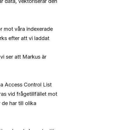
r data, vektoriserar den
gor mot våra indexerade
s efter att vi laddat
vi ser att
Markus
är
via Access Control List
s vid frågetillfället mot
e har till olika