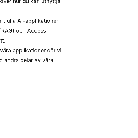
över hur du kan utnyttja
tfulla AI-applikationer
n (RAG) och Access
tt.
åra applikationer där vi
ed andra delar av våra