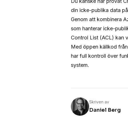
Du kanske har provat Ch
din icke-publika data på 
Genom att kombinera Azu
som hanterar icke-publ
Control List (ACL) kan vi
Med öppen källkod från 
har full kontroll över fu
system.
Skriven av
Daniel Berg