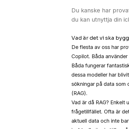
Du kanske har provat
du kan utnyttja din i
Vad är det vi ska byg
De flesta av oss har prov
Copilot
. Båda använder
Båda fungerar fantastis
dessa modeller har blivi
sökningar på data som de
(RAG).
Vad är då RAG? Enkelt ut
frågetillfället. Ofta är
aktuell data och inte ba