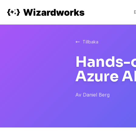
Tillbaka
Hands-o
Azure A
Av
Daniel Berg