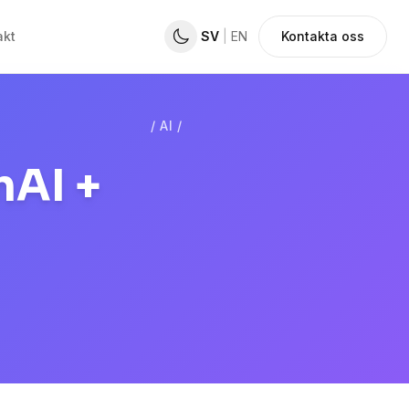
akt
SV
|
EN
Kontakta oss
/
AI
/
AI +