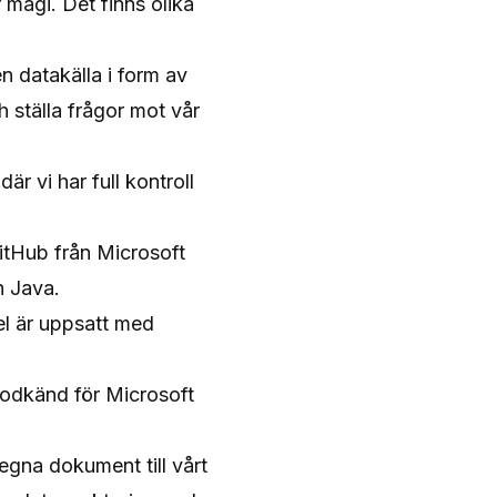
magi. Det finns olika
n datakälla i form av
 ställa frågor mot vår
r vi har full kontroll
GitHub
från Microsoft
h Java.
el är uppsatt med
 godkänd för Microsoft
 egna dokument till vårt