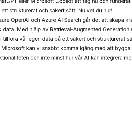
atGPT eller Microsoft Copilot ett tag nu och funderat 
ett strukturerat och säkert sätt. Nu vet du hur!
re OpenAI och Azure AI Search går det att skapa kraf
ik data. Med hjälp av Retrieval-Augmented Generatio
 tillföra vår egen data på ett säkert och strukturerat sä
Microsoft kan vi snabbt komma igång med att bygga v
nktionaliteten och inte minst hur vår AI kan integrera m