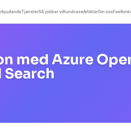
Erbjudande
Tjänster
Så jobbar vi
Kundcase
Artiklar
Om oss
Fae
Kont
n med Azure Open
I Search