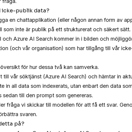
r fråga.
 icke-publik data?
gga en chattapplikation (eller någon annan form av app
ell som inte är publik på ett strukturerat och säkert sätt.
 och Azure AI Search kommer in i bilden och möjliggör
ion (och vår organisation) som har tillgång till vår ick
 översikt för hur dessa två kan samverka.
 ut till vår söktjänst (Azure AI Search) och hämtar in akt
nte in all data som indexerats, utan enbart den data som
rs sedan till den prompt som genereras.
er fråga vi skickar till modellen för att få ett svar. Gen
örbättra svaren.
 detta på?