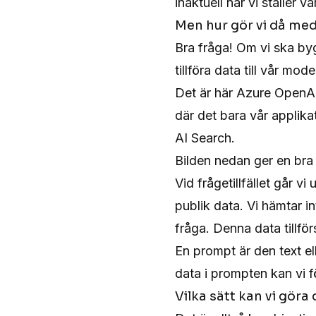
inaktuell när vi ställer vå
Men hur gör vi då med
Bra fråga! Om vi ska by
tillföra data till vår mod
Det är här Azure OpenAI
där det bara vår applikat
AI Search.
Bilden nedan ger en bra
Vid frågetillfället går vi
publik data. Vi hämtar i
fråga. Denna data tillfö
En prompt är den text ell
data i prompten kan vi f
Vilka sätt kan vi göra