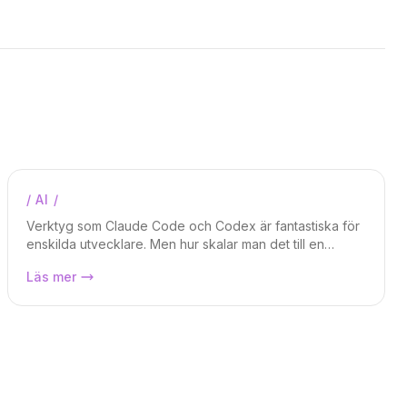
/
AI
/
Magnus Weidmar
Verktyg som Claude Code och Codex är fantastiska för
enskilda utvecklare. Men hur skalar man det till en
organisation? Det är den frågan vårt ramverk Fae — Full
Fae — har vi byggt ett Lovable för
Läs mer
Agentic Enterprise — försöker svara på.
Enterprise?