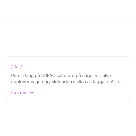
/
AI
/
Daniel Berg
Peter Pang på CREAO satte ord på något vi själva
upplever varje dag: skillnaden mellan att lägga till AI i en
befintlig process och att bygga om processen från
AI-first är inte samma sak som att
Läs mer
grunden runt AI-agenter.
använda AI