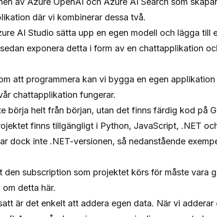
onen av Azure OpenAI och Azure AI Search som skapar 
plikation där vi kombinerar dessa två.
ure AI Studio
sätta upp en egen modell och lägga till e
sedan exponera detta i form av en chattapplikation och
m att programmera kan vi bygga en egen applikation dä
år chattapplikation fungerar.
e börja helt från början, utan det finns
färdig kod på 
ojektet finns tillgängligt i Python, JavaScript, .NET oc
rar dock inte .NET-versionen, så nedanstående exemp
att den subscription som projektet körs för måste vara
k om detta
här
.
satt är det enkelt att addera egen data. När vi adderar