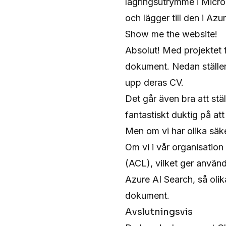
lagringsutrymme i Micro
och lägger till den i Azu
Show me the website!
Absolut! Med projektet f
dokument. Nedan ställer
upp deras CV.
Det går även bra att stä
fantastiskt duktig på at
Men om vi har olika säk
Om vi i vår organisation
(ACL), vilket ger använda
Azure AI Search, så olika
dokument.
Avslutningsvis