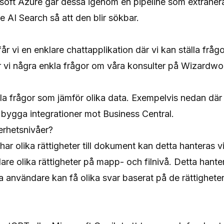
soft Azure går dessa igenom en pipeline som extrahera
re AI Search så att den blir sökbar.
år vi en enklare chattapplikation där vi kan ställa frå
 vi några enkla frågor om våra konsulter på Wizardwork
lla frågor som jämför olika data. Exempelvis nedan där 
t bygga integrationer mot Business Central.
erhetsnivåer?
 har olika rättigheter till dokument kan detta hanteras 
re olika rättigheter på mapp- och filnivå. Detta hantera
 användare kan få olika svar baserat på de rättigheter d