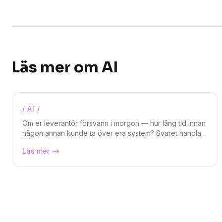
Läs mer om
AI
/
AI
/
Magnus Weidmar
Om er leverantör försvann i morgon — hur lång tid innan
någon annan kunde ta över era system? Svaret handlar
sällan om koden. Det handlar om vem som äger minnet
Testet som avgör vem som äger era
Läs mer
av arbetet.
system