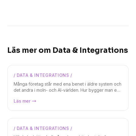
Läs mer om
Data & Integrations
/
DATA & INTEGRATIONS
/
Markus Lundberg
Många företag står med ena benet i äldre system och
det andra i moln- och AI-världen. Hur bygger man en
sömlös bro mellan dessa två utan att fastna i
Azure Integration Services, nyckeln
Läs mer
komplexa integrationsprojekt? I denna artikeln om
till moderna integrationer
Azure Integration Services visar vi hur Microsofts
integrerade verktygslåda ger dig kraften att
automatisera processer, exponera API:er och skapa
eventstyrda flöden med robust säkerhet och
/
DATA & INTEGRATIONS
/
Markus Lundberg
skalbarhet.