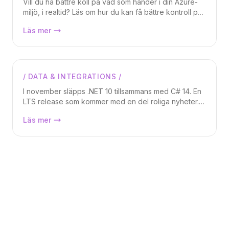
Vill du ha bättre koll på vad som händer i din Azure-
miljö, i realtid? Läs om hur du kan få bättre kontroll på
ändringar i din miljö. Vem skapar nya resurser? Finns
Azure Events, hur man tar kontroll över
Läs mer
det något certifikat som snart är expired, etc? Med
sin Azure-miljö.
Azure Events kan du dessutom automatiskt ta actions
på när saker händer!
/
DATA & INTEGRATIONS
/
Markus Lundberg
I november släpps .NET 10 tillsammans med C# 14. En
LTS release som kommer med en del roliga nyheter. I
denna artikeln går vi igenom vad som är nytt och bra
Nyheterna i C# 14 och .NET 10
Läs mer
att veta.