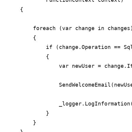
    {

        foreach (var change in changes)
        {

            if (change.Operation == Sql
            {

                var newUser = change.It
                SendWelcomeEmail(newUse
                _logger.LogInformation
            }

        }

    }
