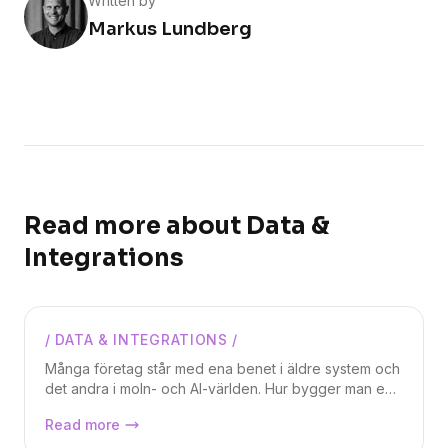
Written by
Markus Lundberg
Read more about
Data &
Integrations
/
DATA & INTEGRATIONS
/
Markus Lundberg
Många företag står med ena benet i äldre system och
det andra i moln- och AI-världen. Hur bygger man en
sömlös bro mellan dessa två utan att fastna i
Azure Integration Services, nyckeln
Read more
komplexa integrationsprojekt? I denna artikeln om
till moderna integrationer