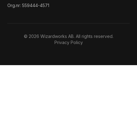
Org.nr:
559444-4571
© 2026 Wizardworks AB. All rights reserved.
Privacy Policy