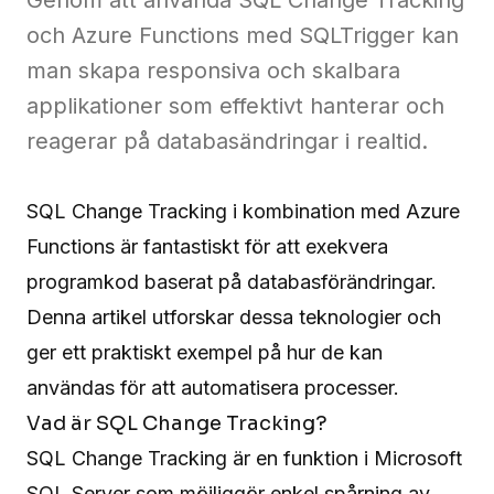
Genom att använda SQL Change Tracking
och Azure Functions med SQLTrigger kan
Contact
man skapa responsiva och skalbara
applikationer som effektivt hanterar och
reagerar på databasändringar i realtid.
Contact
us
SQL Change Tracking i kombination med Azure
Functions är fantastiskt för att exekvera
programkod baserat på databasförändringar.
Denna artikel utforskar dessa teknologier och
ger ett praktiskt exempel på hur de kan
användas för att automatisera processer.
Vad är SQL Change Tracking?
SQL Change Tracking
är en funktion i Microsoft
SQL Server som möjliggör enkel spårning av