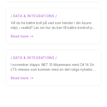
Azure Integration Services visar vi hur Microsofts
integrerade verktygslåda ger dig kraften att
automatisera processer, exponera API:er och skapa
eventstyrda flöden med robust säkerhet och
/
DATA & INTEGRATIONS
/
Markus Lundberg
skalbarhet.
Vill du ha bättre koll på vad som händer i din Azure-
miljö, i realtid? Läs om hur du kan få bättre kontroll på
ändringar i din miljö. Vem skapar nya resurser? Finns
Azure Events, hur man tar kontroll över
Read more
det något certifikat som snart är expired, etc? Med
sin Azure-miljö.
Azure Events kan du dessutom automatiskt ta actions
på när saker händer!
/
DATA & INTEGRATIONS
/
Markus Lundberg
I november släpps .NET 10 tillsammans med C# 14. En
LTS release som kommer med en del roliga nyheter. I
denna artikeln går vi igenom vad som är nytt och bra
Nyheterna i C# 14 och .NET 10
Read more
att veta.