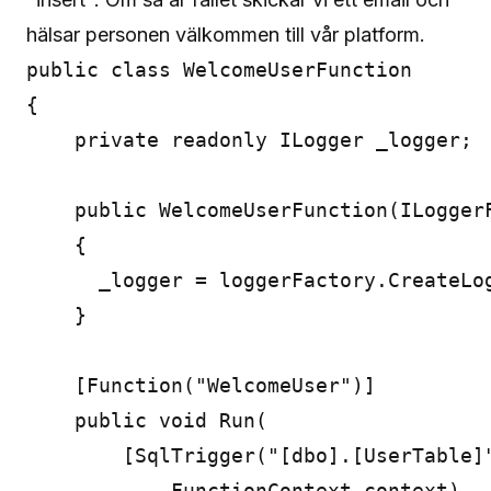
hälsar personen välkommen till vår platform.
public class WelcomeUserFunction

{

    private readonly ILogger _logger;

    public WelcomeUserFunction(ILoggerF
    {

      _logger = loggerFactory.CreateLog
    }

    [Function("WelcomeUser")]

    public void Run(

        [SqlTrigger("[dbo].[UserTable]
            FunctionContext context)
