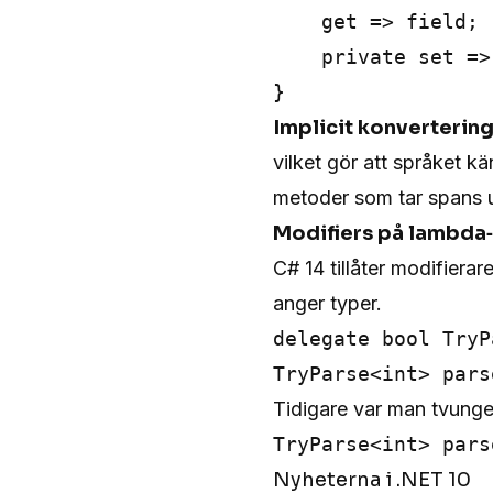
    get => field;

    private set =>
Implicit konverterin
vilket gör att språket kä
metoder som tar spans u
Modifiers på lambda
C# 14 tillåter modifiera
anger typer.
delegate bool TryP
Tidigare var man tvunge
Nyheterna i .NET 10