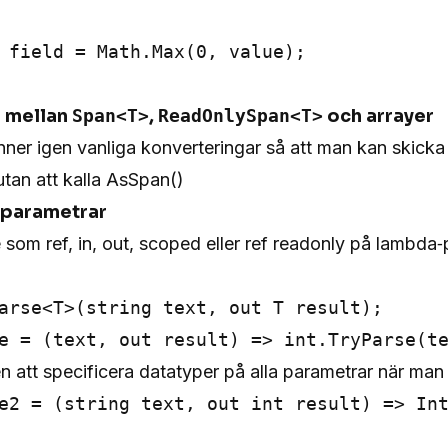
 field = Math.Max(0, value);

g mellan
Span<T>
,
ReadOnlySpan<T>
och arrayer
nner igen vanliga konverteringar så att man kan skicka s
tan att kalla AsSpan()
‑parametrar
re som ref, in, out, scoped eller ref readonly på lambda
arse<T>(string text, out T result);

n att specificera datatyper på alla parametrar när man