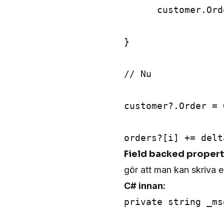
      customer.Ord
}

// Nu

customer?.Order = 
Field backed propert
gör att man kan skriva 
C# innan:
private string _msg