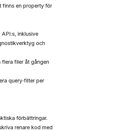
 finns en property för
API:s, inklusive
agnostikverktyg och
flera filer åt gången
ra query‑filter per
tiska förbättringar.
 skriva renare kod med