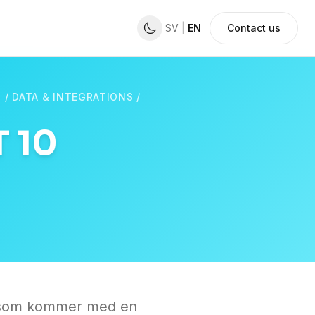
SV
|
EN
Contact us
/
DATA & INTEGRATIONS
/
T 10
e som kommer med en