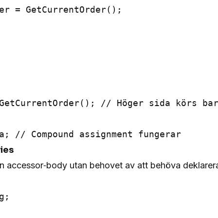
er = GetCurrentOrder();

GetCurrentOrder(); // Höger sida körs bar
ies
en accessor‑body utan behovet av att behöva deklarera
;
