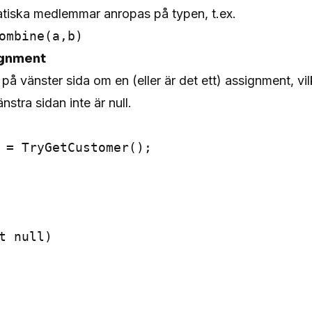
tiska medlemmar anropas på typen, t.ex.
ombine(a,b)
ignment
på vänster sida om en (eller är det ett) assignment, vil
stra sidan inte är null.
 = TryGetCustomer();

t null)
