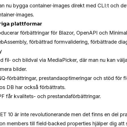
an nu bygga container‑images direkt med CLI:t och det
ntainer‑images.
iga plattformar
ducerar förbättringar för Blazor, OpenAPI och Minimal 
bAssembly, förbättrad formvalidering, förbättrade di
y
 fil‑ och bildval via MediaPicker, där man nu kan välja 
mera bilder.
NQ‑förbättringar, prestandaoptimeringar och stöd för fle
os DB har också förbättrats.
får kvalitets- och prestandaförbättringar.
T 10 är inte revolutionerande men det finns en del prak
n members till field‑backed properties hjälper dig att