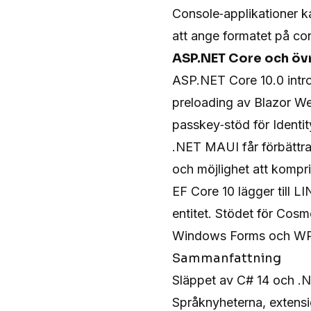
Console‑applikationer k
att ange formatet på co
ASP.NET Core och övr
ASP.NET Core 10.0 intro
preloading av Blazor We
passkey‑stöd för Identit
.NET MAUI får förbättrad
och möjlighet att kompri
EF Core 10 lägger till LI
entitet. Stödet för Cosm
Windows Forms och WPF 
Sammanfattning
Släppet av C# 14 och .NE
Språknyheterna, extensio