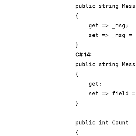
public string Messa
{

    get => _msg;

    set => _msg = 
C# 14:
public string Messa
{

    get;

    set => field =
}

public int Count

{
