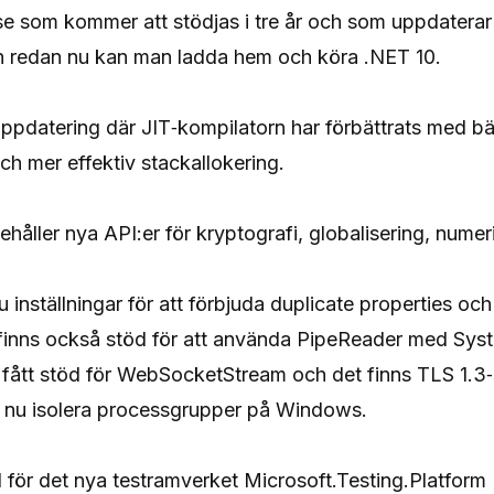
se som kommer att stödjas i tre år och som uppdaterar 
n redan nu kan man
ladda hem
och köra .NET 10.
uppdatering där JIT‑kompilatorn har förbättrats med bätt
ch mer effektiv stackallokering.
ehåller nya API:er för kryptografi, globalisering, numeri
 inställningar för att förbjuda duplicate properties och 
t finns också stöd för att använda PipeReader med Sys
 fått stöd för WebSocketStream och det finns TLS 1.
 nu isolera processgrupper på Windows.
d för det nya testramverket
Microsoft.Testing.Platform