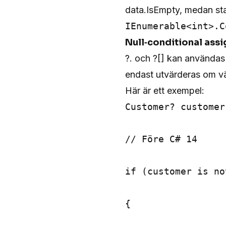
data.IsEmpty, medan sta
IEnumerable<int>.C
Null‑conditional ass
?. och ?[] kan användas 
endast utvärderas om vän
Här är ett exempel:
Customer? customer
// Före C# 14

if (customer is no
{
