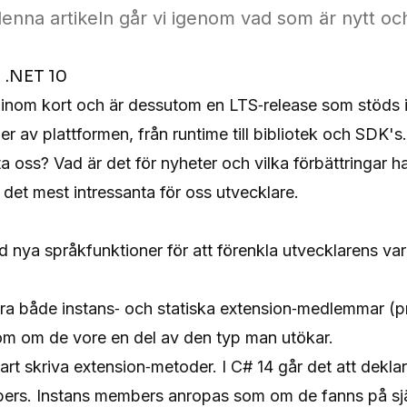
 denna artikeln går vi igenom vad som är nytt och
 .NET 10
inom kort och är dessutom en LTS‑release som stöds i 
åer av plattformen, från runtime till bibliotek och SDK's.
a oss? Vad är det för nyheter och vilka förbättringar ha
p det mest intressanta för oss utvecklare.
d nya språkfunktioner för att förenkla utvecklarens va
era både instans‑ och statiska extension‑medlemmar (pr
om om de vore en del av den typ man utökar.
rt skriva extension‑metoder. I C# 14 går det att dekla
ers. Instans members anropas som om de fanns på själ