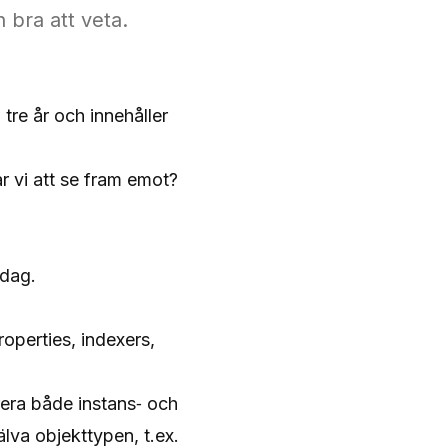
 bra att veta.
tre år och innehåller
r vi att se fram emot?
rdag.
operties, indexers,
rera både instans‑ och
va objekttypen, t.ex.