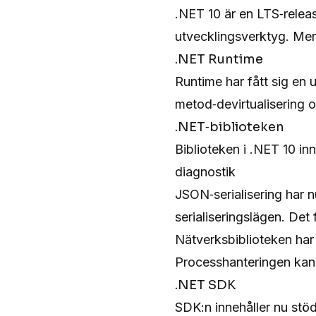
.NET 10 är en LTS‑relea
utvecklingsverktyg. Me
.NET Runtime
Runtime har fått sig en 
metod‑devirtualisering o
.NET‑biblioteken
Biblioteken i .NET 10 inn
diagnostik
JSON‑serialisering har nu
serialiseringslägen. De
Nätverksbiblioteken har
Processhanteringen kan
.NET SDK
SDK:n innehåller nu stö