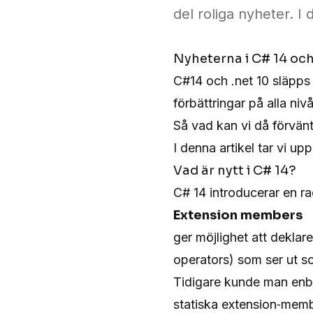
del roliga nyheter. I
Nyheterna i C# 14 och
C#14 och .net 10 släpps 
förbättringar på alla niv
Så vad kan vi då förvänt
I denna artikel tar vi up
Vad är nytt i C# 14?
C# 14 introducerar en ra
Extension members
ger möjlighet att deklar
operators) som ser ut s
Tidigare kunde man enba
statiska extension‑memb