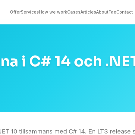
Offer
Services
How we work
Cases
Articles
About
Fae
Contact
na i C# 14 och .NE
NET 10 tillsammans med C# 14. En LTS releas