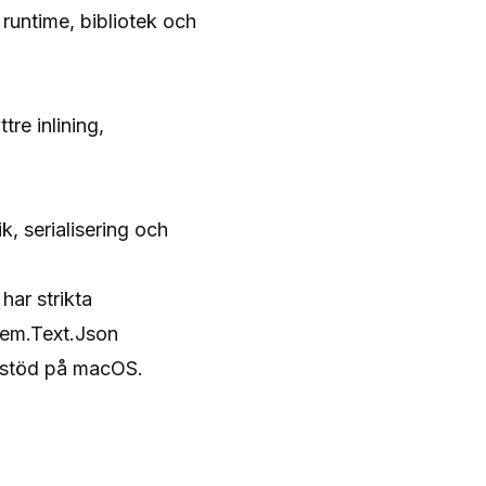
runtime, bibliotek och
re inlining,
k, serialisering och
har strikta
tem.Text.Json
3‑stöd på macOS.