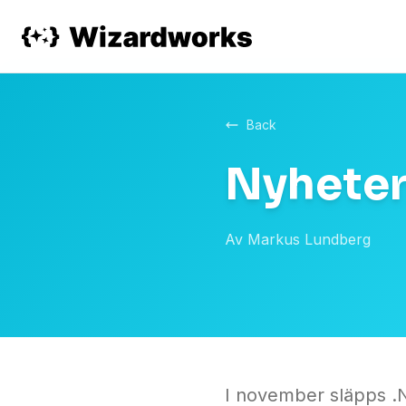
Back
Nyheter
Av
Markus Lundberg
I november släpps .