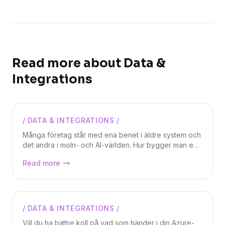
Read more about
Data &
Integrations
/
DATA & INTEGRATIONS
/
Markus Lundberg
Många företag står med ena benet i äldre system och
det andra i moln- och AI-världen. Hur bygger man en
sömlös bro mellan dessa två utan att fastna i
Azure Integration Services, nyckeln
Read more
komplexa integrationsprojekt? I denna artikeln om
till moderna integrationer
Azure Integration Services visar vi hur Microsofts
integrerade verktygslåda ger dig kraften att
automatisera processer, exponera API:er och skapa
eventstyrda flöden med robust säkerhet och
/
DATA & INTEGRATIONS
/
Markus Lundberg
skalbarhet.
Vill du ha bättre koll på vad som händer i din Azure-