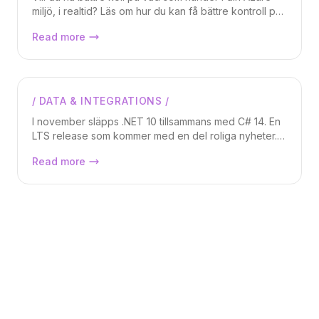
miljö, i realtid? Läs om hur du kan få bättre kontroll på
ändringar i din miljö. Vem skapar nya resurser? Finns
Azure Events, hur man tar kontroll över
Read more
det något certifikat som snart är expired, etc? Med
sin Azure-miljö.
Azure Events kan du dessutom automatiskt ta actions
på när saker händer!
/
DATA & INTEGRATIONS
/
Markus Lundberg
I november släpps .NET 10 tillsammans med C# 14. En
LTS release som kommer med en del roliga nyheter. I
denna artikeln går vi igenom vad som är nytt och bra
Nyheterna i C# 14 och .NET 10
Read more
att veta.